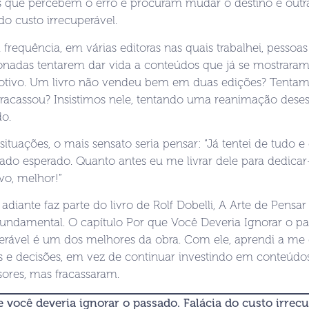
s que percebem o erro e procuram mudar o destino e ou
 do custo irrecuperável.
 frequência, em várias editoras nas quais trabalhei, pessoa
onadas tentarem dar vida a conteúdos que já se mostraram
otivo. Um livro não vendeu bem em duas edições? Tentam
 fracassou? Insistimos nele, tentando uma reanimação des
do.
situações, o mais sensato seria pensar: “Já tentei de tudo e
tado esperado. Quanto antes eu me livrar dele para dedica
vo, melhor!”
 adiante faz parte do livro de Rolf Dobelli, A Arte de Pens
 fundamental. O capítulo Por que Você Deveria Ignorar o pa
perável é um dos melhores da obra. Com ele, aprendi a m
s e decisões, em vez de continuar investindo em conteúdo
ores, mas fracassaram.
 você deveria ignorar o passado. Falácia do custo irrec