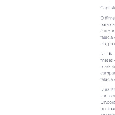
Capítul
O film
para ca
é argum
falácia
ela, pr
No dia 
meses –
marketi
campanh
falácia
Durant
várias 
Embora
perdoan