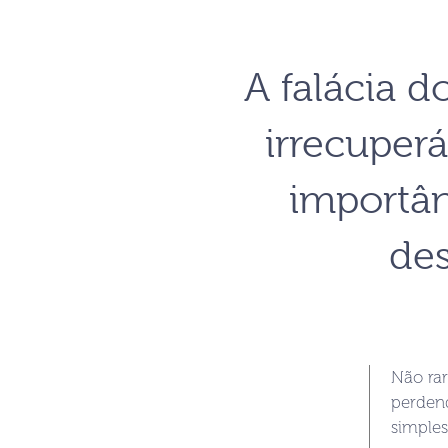
A falácia d
irrecuperá
importân
de
Não ra
perden
simples