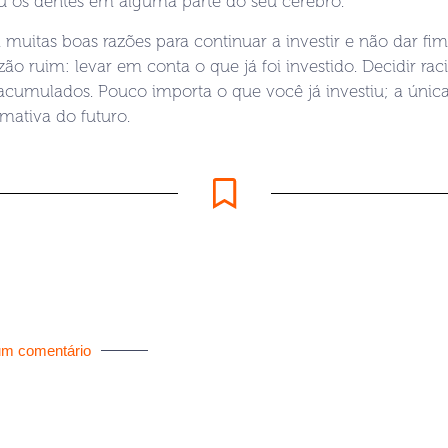
u os dentes em alguma parte do seu cérebro.
 muitas boas razões para continuar a investir e não dar fi
ão ruim: levar em conta o que já foi investido. Decidir rac
acumulados. Pouco importa o que você já investiu; a única
imativa do futuro.
um comentário