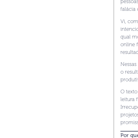
pessoa
falácia
Vi, com
intenci
qual m
online
resulta
Nessas 
o resul
produti
O texto
leitura
Irrecu
projeto
promiss
Por que