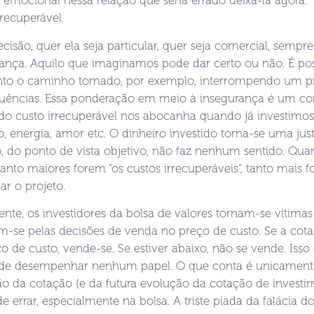
 emocional nessa relação que seria errado deixá-la agora.”
rrecuperável.
cisão, quer ela seja particular, quer seja comercial, semp
ança. Aquilo que imaginamos pode dar certo ou não. É pos
o o caminho tomado, por exemplo, interrompendo um pr
uências. Essa ponderação em meio à insegurança é um co
 do custo irrecuperável nos abocanha quando já investimos
o, energia, amor etc. O dinheiro investido torna-se uma jus
 do ponto de vista objetivo, não faz nenhum sentido. Qua
uanto maiores forem “os custos irrecuperáveis”, tanto mais f
ar o projeto.
nte, os investidores da bolsa de valores tornam-se vítimas 
m-se pelas decisões de venda no preço de custo. Se a cot
o de custo, vende-se. Se estiver abaixo, não se vende. Isso 
de desempenhar nenhum papel. O que conta é unicamente 
o da cotação (e da futura evolução da cotação de investim
 errar, especialmente na bolsa. A triste piada da falácia do