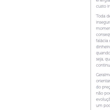
energia
custo i
Toda de
insegur
moment
conseq
falácia
dinheir
quando,
seja, q
continu
Geralme
orienta
do preç
não po
evoluçã
um pode