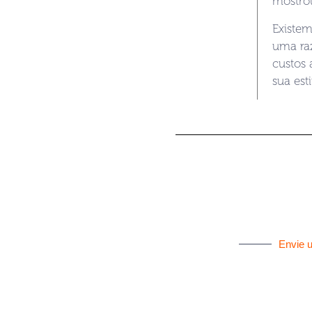
mostro
Existem
uma raz
custos 
sua est
Envie 