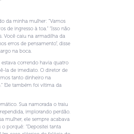
ido da minha mulher: “Vamos
s de ingresso à toa.” “Isso não
os. Você caiu na armadilha da
rnos erros de pensamento”, disse
margo na boca.
á estava correndo havia quatro
ê-la de imediato. O diretor de
timos tanto dinheiro na
” Ele também foi vítima da
mático. Sua namorada o traiu
arrependida, implorando perdão.
sa mulher, ele sempre acabava
o porquê: “Depositei tanta