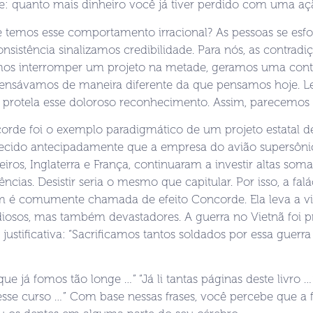
e: quanto mais dinheiro você já tiver perdido com uma açã
 temos esse comportamento irracional? As pessoas se esfo
sistência sinalizamos credibilidade. Para nós, as contrad
mos interromper um projeto na metade, geramos uma con
pensávamos de maneira diferente da que pensamos hoje. L
 protela esse doloroso reconhecimento. Assim, parecemos 
rde foi o exemplo paradigmático de um projeto estatal de
ecido antecipadamente que a empresa do avião supersônic
eiros, Inglaterra e França, continuaram a investir altas s
ências. Desistir seria o mesmo que capitular. Por isso, a fal
 é comumente chamada de efeito Concorde. Ela leva a vi
diosos, mas também devastadores. A guerra no Vietnã foi
ustificativa: “Sacrificamos tantos soldados por essa guerra 
que já fomos tão longe …” “Já li tantas páginas deste livro …
sse curso …” Com base nessas frases, você percebe que a fa