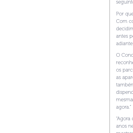
seguint
Por que
Com con
decidi
antes 
adiante
O Conco
reconh
os parc
as apar
também
dispen
mesma j
agora.”
“Agora 
anos ne