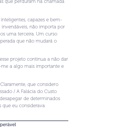
tras que perduram na chamada
s inteligentes, capazes e bem-
 invendáveis, não importa por
os uma terceira. Um curso
esperada que não mudará o
 esse projeto continua a não dar
r-me a algo mais importante e
ar Claramente, que considero
ssado / A Falácia do Custo
e desapegar de determinados
s que eu considerava
uperável