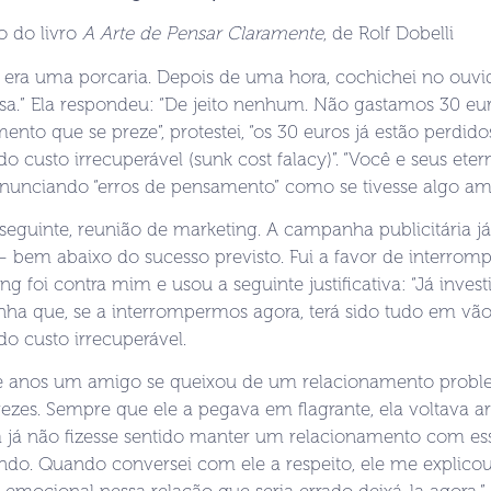
o do livro
A Arte de Pensar Claramente
, de Rolf Dobelli
e era uma porcaria. Depois de uma hora, cochichei no ouv
sa.” Ela respondeu: “De jeito nenhum. Não gastamos 30 euro
ento que se preze”, protestei, “os 30 euros já estão perdid
 do custo irrecuperável (sunk cost falacy)”. “Você e seus ete
onunciando “erros de pensamento” como se tivesse algo a
seguinte, reunião de marketing. A campanha publicitária j
 bem abaixo do sucesso previsto. Fui a favor de interromp
ng foi contra mim e usou a seguinte justificativa: “Já inves
a que, se a interrompermos agora, terá sido tudo em vão.
 do custo irrecuperável.
e anos um amigo se queixou de um relacionamento proble
vezes. Sempre que ele a pegava em flagrante, ela voltava 
 já não fizesse sentido manter um relacionamento com es
do. Quando conversei com ele a respeito, ele me explicou 